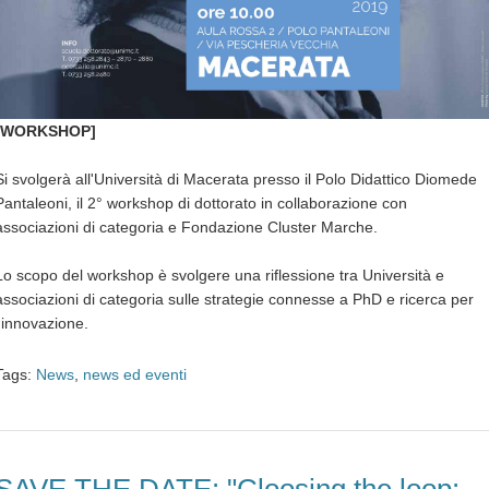
[WORKSHOP]
Si svolgerà all'Università di Macerata presso il Polo Didattico Diomede
Pantaleoni, il 2° workshop di dottorato in collaborazione con
associazioni di categoria e Fondazione Cluster Marche.
Lo scopo del workshop è svolgere una riflessione tra Università e
associazioni di categoria sulle strategie connesse a PhD e ricerca per
l'innovazione.
Tags:
News
,
news ed eventi
SAVE THE DATE: "Cloosing the loop: