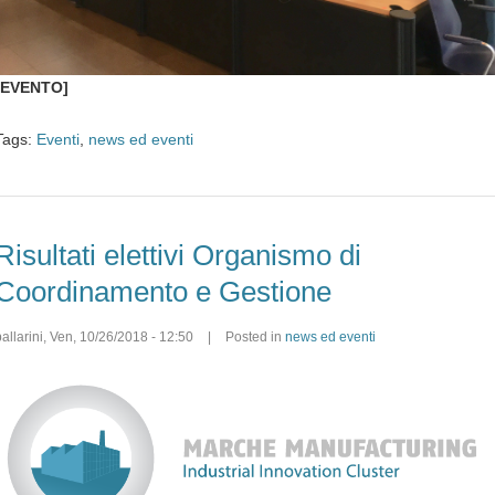
[EVENTO]
Tags:
Eventi
,
news ed eventi
Risultati elettivi Organismo di
Coordinamento e Gestione
allarini
,
Ven, 10/26/2018 - 12:50
|
Posted in
news ed eventi