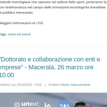
Aziende marchigiane che operano nel settore dello sport, porteranno la
loro testimonianza nel campo delle innovazioni tecnologiche brevettate
al pubblico interessato.
Maggiori informazioni al
LINK.
Tags:
news ed eventi
"Dottorato e collaborazione con enti e
imprese" - Macerata, 26 marzo ore
10.00
allarini
,
Lun, 03/18/2019 - 12:02
|
Posted in
News
,
news ed eventi