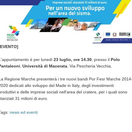
[EVENTO]
L'appuntamento è per lunedì
23 luglio, ore 14.30
, presso il
Polo
Pantaleoni
,
Università di Macerata
, Via Pescheria Vecchia.
La Regione Marche presenterà i tre nuovi bandi Por Fesr Marche 2014
2020 dedicati allo sviluppo del Made in Italy, degli investimenti
produttivi e delle imprese sociali nell'area del cratere, per i quali sono
stanziati 31 milioni di euro.
Tags:
news ed eventi