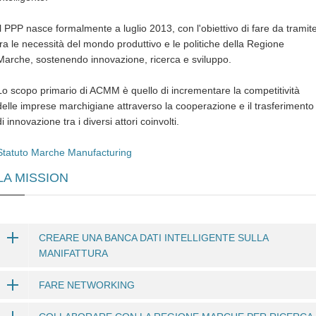
Il PPP nasce formalmente a luglio 2013, con l'obiettivo di fare da tramit
tra le necessità del mondo produttivo e le politiche della Regione
Marche, sostenendo innovazione, ricerca e sviluppo.
Lo scopo primario di ACMM è quello di incrementare la competitività
delle imprese marchigiane attraverso la cooperazione e il trasferimento
di innovazione tra i diversi attori coinvolti.
Statuto Marche Manufacturing
LA MISSION
CREARE UNA BANCA DATI INTELLIGENTE SULLA
MANIFATTURA
FARE NETWORKING