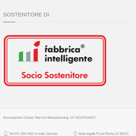
SOSTENITORE DI
Associazione Cluster Marche Manufacturing. CF 93137630427.
Tel.071-220.4422 e-mail: marche-
Sede legale P.zza Roma 22 60121