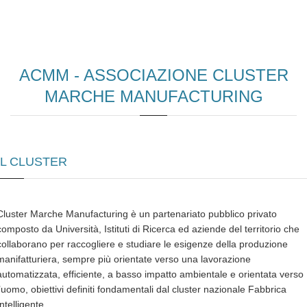
ACMM - ASSOCIAZIONE CLUSTER
MARCHE MANUFACTURING
IL CLUSTER
Cluster Marche Manufacturing è un partenariato pubblico privato
composto da Università, Istituti di Ricerca ed aziende del territorio che
collaborano per raccogliere e studiare le esigenze della produzione
manifatturiera, sempre più orientate verso una lavorazione
automatizzata, efficiente, a basso impatto ambientale e orientata verso
l’uomo, obiettivi definiti fondamentali dal cluster nazionale Fabbrica
Intelligente.