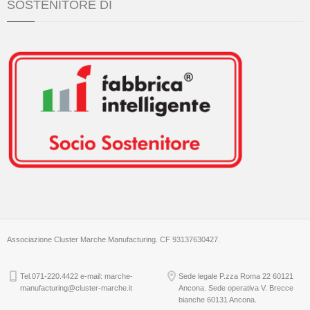
SOSTENITORE DI
Associazione Cluster Marche Manufacturing. CF 93137630427.
Tel.071-220.4422 e-mail: marche-
Sede legale P.zza Roma 22 60121
manufacturing@cluster-marche.it
Ancona. Sede operativa V. Brecce
bianche 60131 Ancona.