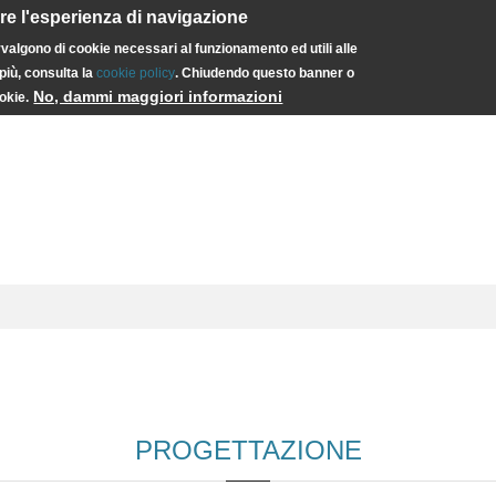
are l'esperienza di navigazione
avvalgono di cookie necessari al funzionamento ed utili alle
più, consulta la
cookie policy
. Chiudendo questo banner o
No, dammi maggiori informazioni
okie.
Home
Chi Siamo
News e Media
PROGETTAZIONE