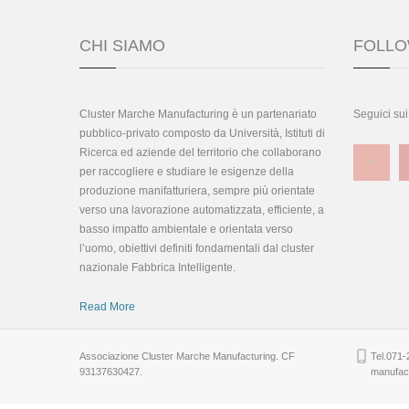
CHI SIAMO
FOLLO
Cluster Marche Manufacturing è un partenariato
Seguici sui
pubblico-privato composto da Università, Istituti di
Ricerca ed aziende del territorio che collaborano
per raccogliere e studiare le esigenze della
produzione manifatturiera, sempre più orientate
verso una lavorazione automatizzata, efficiente, a
basso impatto ambientale e orientata verso
l’uomo, obiettivi definiti fondamentali dal cluster
nazionale Fabbrica Intelligente.
Read More
Associazione Cluster Marche Manufacturing. CF
Tel.071-
93137630427.
manufact