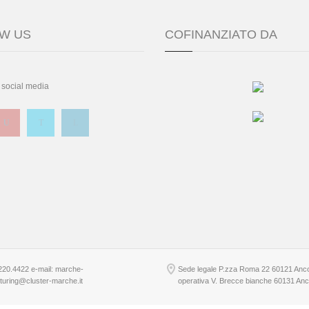
W US
COFINANZIATO DA
 social media
220.4422 e-mail: marche-
Sede legale P.zza Roma 22 60121 Anc
uring@cluster-marche.it
operativa V. Brecce bianche 60131 An