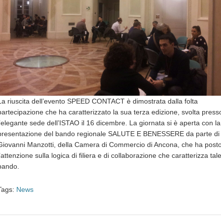
La riuscita dell’evento SPEED CONTACT è dimostrata dalla folta
partecipazione che ha caratterizzato la sua terza edizione, svolta press
l’elegante sede dell’ISTAO il 16 dicembre. La giornata si è aperta con la
presentazione del bando regionale SALUTE E BENESSERE da parte di
Giovanni Manzotti, della Camera di Commercio di Ancona, che ha post
l’attenzione sulla logica di filiera e di collaborazione che caratterizza tal
bando.
Tags:
News