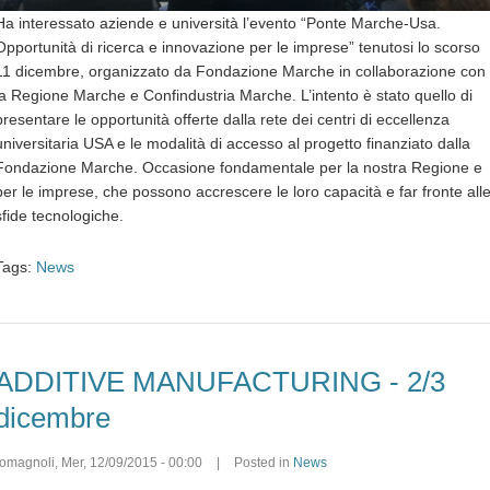
Ha interessato aziende e università l’evento “Ponte Marche-Usa.
Opportunità di ricerca e innovazione per le imprese” tenutosi lo scorso
11 dicembre, organizzato da Fondazione Marche in collaborazione con
la Regione Marche e Confindustria Marche. L’intento è stato quello di
presentare le opportunità offerte dalla rete dei centri di eccellenza
universitaria USA e le modalità di accesso al progetto finanziato dalla
Fondazione Marche. Occasione fondamentale per la nostra Regione e
per le imprese, che possono accrescere le loro capacità e far fronte all
sfide tecnologiche.
Tags:
News
ADDITIVE MANUFACTURING - 2/3
dicembre
romagnoli
,
Mer, 12/09/2015 - 00:00
|
Posted in
News