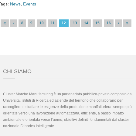
Tags:
News
,
Events
Pagine
8
9
10
11
12
13
14
15
16
CHI SIAMO
Cluster Marche Manufacturing è un partenariato pubblico-privato composto da
Università, Istituti di Ricerca ed aziende del territorio che collaborano per
raccogliere e studiare le esigenze della produzione manifatturiera, sempre più
orientate verso una lavorazione automatizzata, efficiente, a basso impatto
ambientale e orientata verso l’uomo, obiettivi definiti fondamentali dal cluster
nazionale Fabbrica Intelligente.