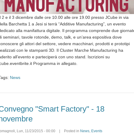
Il 2 e il 3 dicembre dalle ore 10.00 alle ore 19.00 presso JCube in via
della Barchetta 1 a Jesi si terrà “Additive Manufacturing”, un evento
dedicato alla manifattura digitale. Il programma comprende due giornat
di seminari, tavole rotonde, demo, talk, e un’area espositiva dove
conoscere gli attori del settore, vedere macchinari, prodotti e prototipi
realizzati con le stampanti 3D. Il Cluster Marche Manufacturing ha
aderito all’evento e parteciperà con uno stand. Iscrizioni su
jcube.eventbrite.it Programma in allegato.
Tags:
News
Convegno "Smart Factory" - 18
novembre
romagnoli
,
Lun, 11/23/2015 - 00:00
|
Posted in
News
,
Events