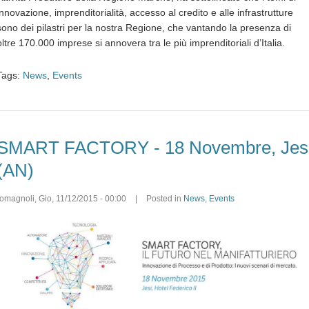
innovazione, imprenditorialità, accesso al credito e alle infrastrutture
sono dei pilastri per la nostra Regione, che vantando la presenza di
oltre 170.000 imprese si annovera tra le più imprenditoriali d’Italia.
Tags:
News
,
Events
SMART FACTORY - 18 Novembre, Jes
(AN)
romagnoli
,
Gio, 11/12/2015 - 00:00
|
Posted in
News
,
Events