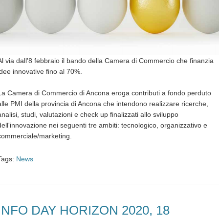
Al via dall'8 febbraio il bando della Camera di Commercio che finanzia
idee innovative fino al 70%.
La Camera di Commercio di Ancona eroga contributi a fondo perduto
alle PMI della provincia di Ancona che intendono realizzare ricerche,
analisi, studi, valutazioni e check up finalizzati allo sviluppo
dell'innovazione nei seguenti tre ambiti: tecnologico, organizzativo e
commerciale/marketing.
Tags:
News
INFO DAY HORIZON 2020, 18