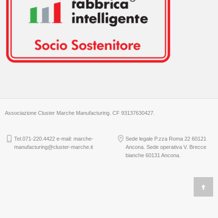
Associazione Cluster Marche Manufacturing. CF 93137630427.
Tel.071-220.4422 e-mail: marche-
Sede legale P.zza Roma 22 60121
manufacturing@cluster-marche.it
Ancona. Sede operativa V. Brecce
bianche 60131 Ancona.