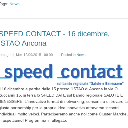
Tags:
News
SPEED CONTACT - 16 dicembre,
ISTAO Ancona
romagnoli
,
Mer, 12/09/2015 - 00:00
|
Posted in
News
Il 16 dicembre a partire dalle 15 presso l'ISTAO di Ancona in via O.
Zuccarini 15, si terrà lo SPEED DATE sul bando regionale SALUTE E
BENESSERE. L'innovativo format di networking, consentirà di trovare la
giusta partnership per la propria idea innovativa attraverso incontri
individuali molto veloci. Parteciperemo anche noi come Cluster Marche,
vi aspettiamo! Programma in allegato.