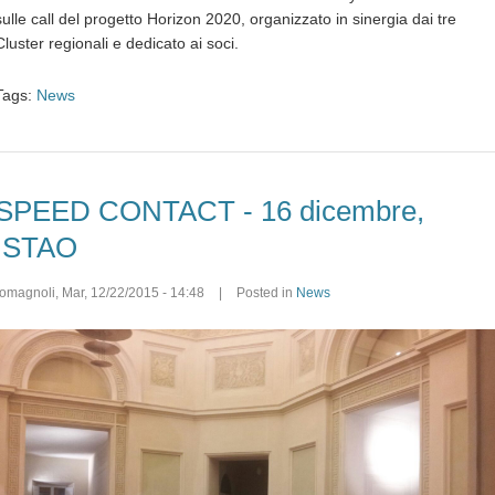
sulle call del progetto Horizon 2020, organizzato in sinergia dai tre
Cluster regionali e dedicato ai soci.
Tags:
News
SPEED CONTACT - 16 dicembre,
ISTAO
romagnoli
,
Mar, 12/22/2015 - 14:48
|
Posted in
News