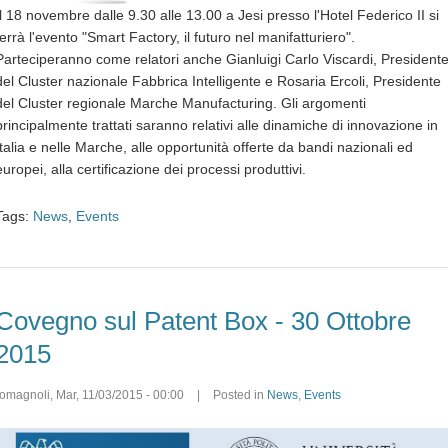
Il 18 novembre dalle 9.30 alle 13.00 a Jesi presso l'Hotel Federico II si
terrà l'evento "Smart Factory, il futuro nel manifatturiero".
Parteciperanno come relatori anche Gianluigi Carlo Viscardi, President
del Cluster nazionale Fabbrica Intelligente e Rosaria Ercoli, Presidente
del Cluster regionale Marche Manufacturing. Gli argomenti
principalmente trattati saranno relativi alle dinamiche di innovazione in
Italia e nelle Marche, alle opportunità offerte da bandi nazionali ed
europei, alla certificazione dei processi produttivi.
Tags:
News
,
Events
Covegno sul Patent Box - 30 Ottobre
2015
romagnoli
,
Mar, 11/03/2015 - 00:00
|
Posted in
News
,
Events