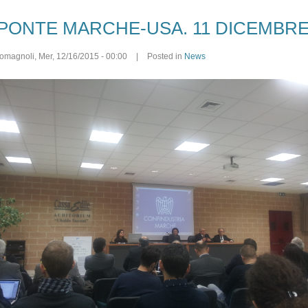
PONTE MARCHE-USA. 11 DICEMBR
romagnoli
,
Mer, 12/16/2015 - 00:00
|
Posted in
News