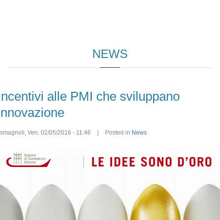
NEWS
Incentivi alle PMI che sviluppano
innovazione
romagnoli
,
Ven, 02/05/2016 - 11:46
|
Posted in
News